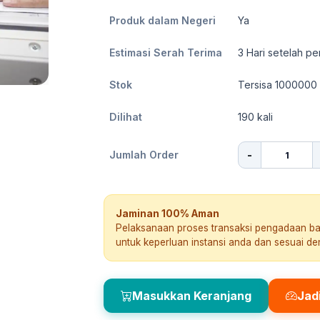
Produk dalam Negeri
Ya
Estimasi Serah Terima
3
Hari setelah pe
Stok
Tersisa 1000000
Dilihat
190
kali
-
Jumlah Order
Jaminan 100% Aman
Pelaksanaan proses transaksi pengadaan b
untuk keperluan instansi anda dan sesuai d
Masukkan Keranjang
Jad