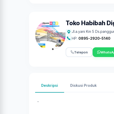
Toko Habibah Dig
Jl.a.yani Km 5 Ds.pangg
HP:
0895-2920-5140
Telepon
WhatsA
Deskripsi
Diskusi Produk
-