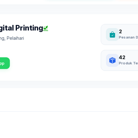
ital Printing
2
Pesanan D
ung
,
Pelaihari
42
pp
Produk Te