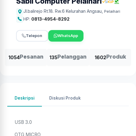
Sabil Computer Pelaihari
Jl.balirejo Rt.18. Rw.6 Kelurahan Angsau
,
Pelaihari
HP:
0813-4954-8292
Telepon
WhatsApp
Pesanan
Pelanggan
Produk
1054
135
1602
Deskripsi
Diskusi Produk
USB 3.0
OTG MICRO