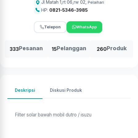
Jl Matah 1,rt 06,rw 02
,
Pelaihari
HP:
0821-5346-3985
Telepon
WhatsApp
Pesanan
Pelanggan
Produk
333
15
260
Deskripsi
Diskusi Produk
Filter solar bawah mobil dutro / isuzu