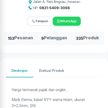
Jalan A. Yani Angsau
,
Pelaihari
HP:
0821-5409-3066
Telepon
WhatsApp
Pesanan
Pelanggan
Produk
153
9
335
Deskripsi
Diskusi Produk
Harga termasuk pajak dan ongkir..
Merk Eterna, kabel NYY warna hitam, ukuran
3x2,5mm, SNI