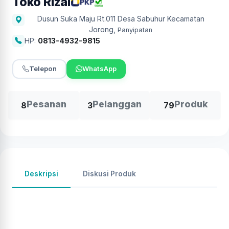
Toko Rizal
Dusun Suka Maju Rt.011 Desa Sabuhur Kecamatan
Jorong
,
Panyipatan
HP:
0813-4932-9815
Telepon
WhatsApp
Pesanan
Pelanggan
Produk
8
3
79
Deskripsi
Diskusi Produk