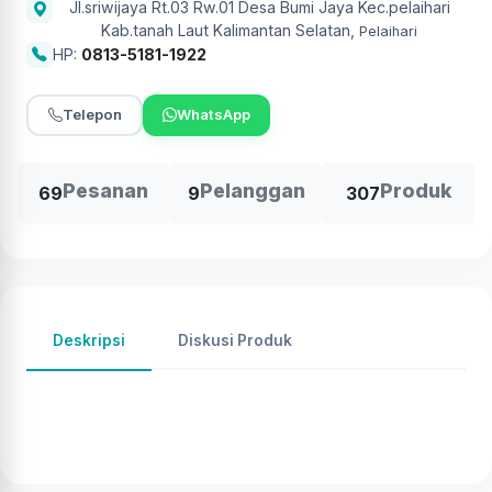
Jl.sriwijaya Rt.03 Rw.01 Desa Bumi Jaya Kec.pelaihari
Kab.tanah Laut Kalimantan Selatan
,
Pelaihari
HP:
0813-5181-1922
Telepon
WhatsApp
Pesanan
Pelanggan
Produk
69
9
307
Deskripsi
Diskusi Produk