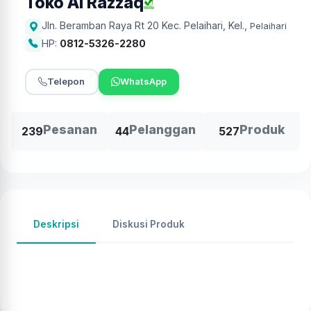
Toko Al Razzaq
Jln. Beramban Raya Rt 20 Kec. Pelaihari, Kel.
,
Pelaihari
HP:
0812-5326-2280
Telepon
WhatsApp
Pesanan
Pelanggan
Produk
239
44
527
Deskripsi
Diskusi Produk