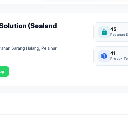
 Solution (Sealand
45
Pesanan D
lurahan Sarang Halang
,
Pelaihari
41
Produk Te
pp