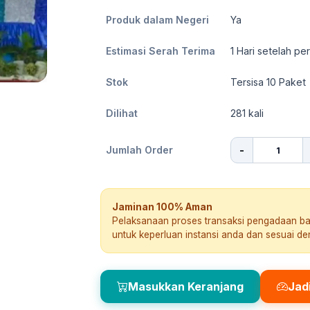
Produk dalam Negeri
Ya
Estimasi Serah Terima
1
Hari setelah pe
Stok
Tersisa 10 Paket
Dilihat
281
kali
-
Jumlah Order
Jaminan 100% Aman
Pelaksanaan proses transaksi pengadaan b
untuk keperluan instansi anda dan sesuai d
Masukkan Keranjang
Jad