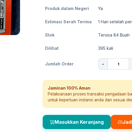
Produk dalam Negeri
Ya
Estimasi Serah Terima
1
Hari setelah pe
Stok
Tersisa 84 Buah
Dilihat
395
kali
-
Jumlah Order
Jaminan 100% Aman
Pelaksanaan proses transaksi pengadaan b
untuk keperluan instansi anda dan sesuai d
Masukkan Keranjang
Jad