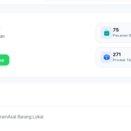
75
Pesanan D
ari
271
pp
Produk Te
gramAsal Barang:Lokal