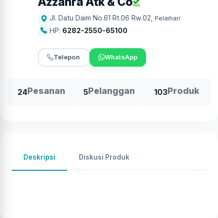
Azzahra Atk & Co
Jl. Datu Daim No.61 Rt.06 Rw.02
,
Pelaihari
HP:
6282-2550-65100
Telepon
WhatsApp
Pesanan
Pelanggan
Produk
24
5
103
Deskripsi
Diskusi Produk