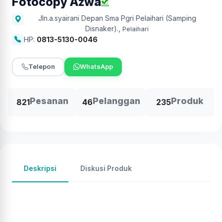
Fotocopy Azwa
Jln.a.syairani Depan Sma Pgri Pelaihari (Samping
Disnaker).
,
Pelaihari
HP:
0813-5130-0046
Telepon
WhatsApp
Pesanan
Pelanggan
Produk
821
46
235
Deskripsi
Diskusi Produk