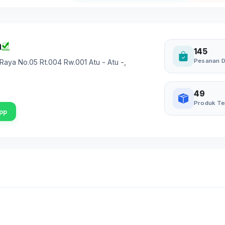
a
145
Pesanan D
 Raya No.05 Rt.004 Rw.001 Atu - Atu -
,
49
Produk Te
pp