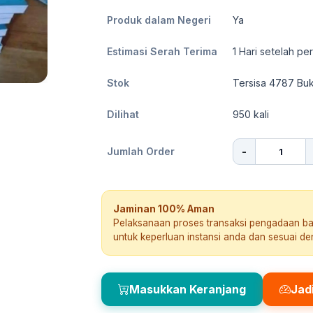
Produk dalam Negeri
Ya
Estimasi Serah Terima
1
Hari setelah pe
Stok
Tersisa 4787 Bu
Dilihat
950
kali
-
Jumlah Order
Jaminan 100% Aman
Pelaksanaan proses transaksi pengadaan b
untuk keperluan instansi anda dan sesuai d
Masukkan Keranjang
Jad