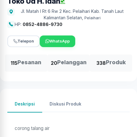
Toko Ud H. Idah
Jl. Matah I Rt 6 Rw 2 Kec. Pelaihari Kab. Tanah Laut
Kalimantan Selatan
,
Pelaihari
HP:
0852-4886-9730
Telepon
WhatsApp
Pesanan
Pelanggan
Produk
115
20
338
Deskripsi
Diskusi Produk
corong talang air