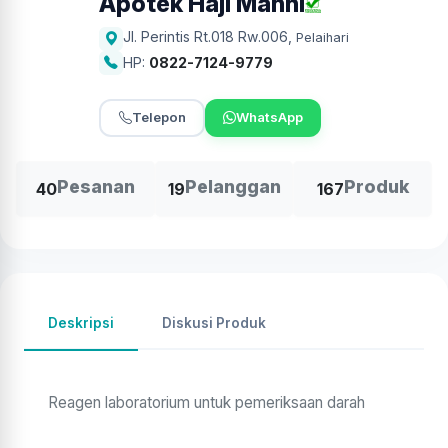
Apotek Haji Mahni
Jl. Perintis Rt.018 Rw.006
,
Pelaihari
HP:
0822-7124-9779
Telepon
WhatsApp
Pesanan
Pelanggan
Produk
40
19
167
Deskripsi
Diskusi Produk
Reagen laboratorium untuk pemeriksaan darah