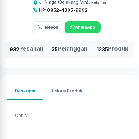
Jl. Niaga (Belakang Min)
,
Pelaihari
HP:
0852-4805-9992
Telepon
WhatsApp
Pesanan
Pelanggan
Produk
932
35
1335
Deskripsi
Diskusi Produk
Conis