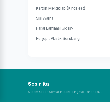
Karton Mengkilap (Kingsleet)
Sisi Warna
Pakai Laminasi Glossy
Penjepit Plastik Berlubang
Sosialita
Sistem Order Semua Instansi Lingkup Tanah Laut