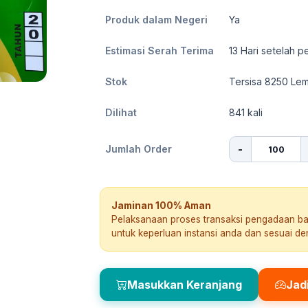
Produk dalam Negeri
Ya
Estimasi Serah Terima
13
Hari setelah p
Stok
Tersisa 8250 Le
Dilihat
841
kali
-
Jumlah Order
Jaminan 100% Aman
Pelaksanaan proses transaksi pengadaan b
untuk keperluan instansi anda dan sesuai d
Masukkan Keranjang
Jad