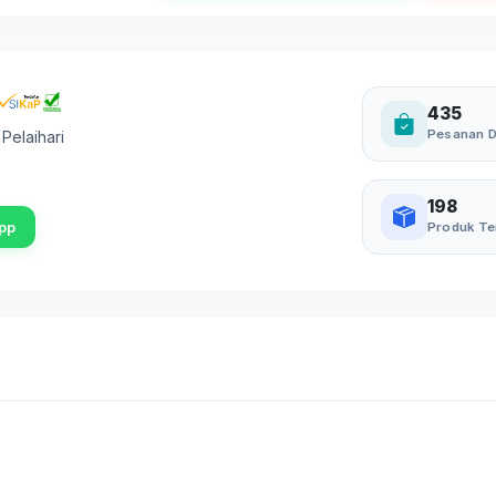
435
Pesanan D
,
Pelaihari
198
pp
Produk Te