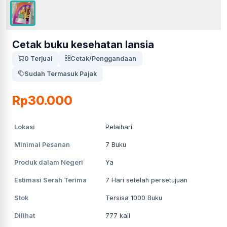
Cetak buku kesehatan lansia
0 Terjual
Cetak/Penggandaan
Sudah Termasuk Pajak
Rp30.000
Lokasi
Pelaihari
Minimal Pesanan
7
Buku
Produk dalam Negeri
Ya
Estimasi Serah Terima
7
Hari setelah persetujuan
Stok
Tersisa 1000 Buku
Dilihat
777
kali