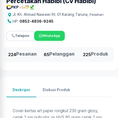
Percetakan Habibi (Cv Habibi)
Jl. Kh. Ahmad Nawawi Rt. 01 Karang Taruna
,
Pelaihari
HP:
0852-4836-9245
Telepon
WhatsApp
Pesanan
Pelanggan
Produk
224
65
225
Deskripsi
Diskusi Produk
Cover kertas art paper rongkut 230 gram glosy,
cetak 2 sisi pullcolor, isi HVS 80 gram cetak 2 sisi