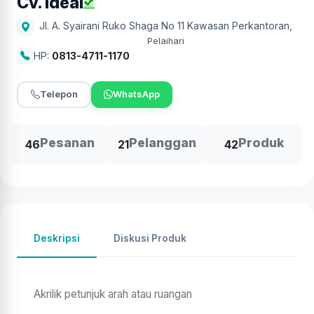
Cv. Ideal
Jl. A. Syairani Ruko Shaga No 11 Kawasan Perkantoran
,
Pelaihari
HP:
0813-4711-1170
Telepon
WhatsApp
Pesanan
Pelanggan
Produk
46
21
42
Deskripsi
Diskusi Produk
Akrilik petunjuk arah atau ruangan