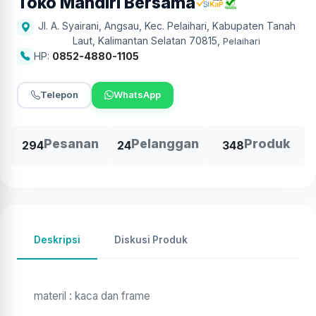
Toko Mandiri Bersama
Jl. A. Syairani, Angsau, Kec. Pelaihari, Kabupaten Tanah
Laut, Kalimantan Selatan 70815
,
Pelaihari
HP:
0852-4880-1105
Telepon
WhatsApp
Pesanan
Pelanggan
Produk
294
24
348
Deskripsi
Diskusi Produk
materil : kaca dan frame