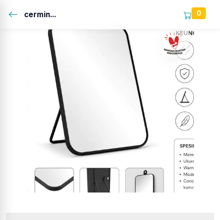
0
cermin...