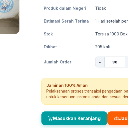
Produk dalam Negeri
Tidak
Estimasi Serah Terima
1
Hari setelah pe
Stok
Tersisa 1000 Box
Dilihat
205
kali
-
Jumlah Order
Jaminan 100% Aman
Pelaksanaan proses transaksi pengadaan b
untuk keperluan instansi anda dan sesuai d
Masukkan Keranjang
Jad