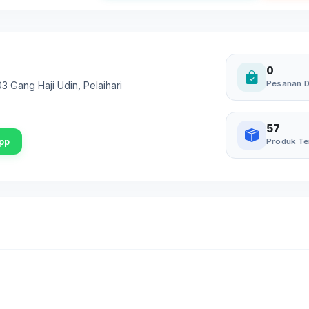
0
Pesanan D
3 Gang Haji Udin
,
Pelaihari
57
pp
Produk Te