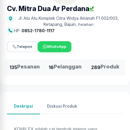
Cv. Mitra Dua Ar Perdana
Jl. Atu Atu Komplek Citra Widya Amanah F1 002/003,
Ketapang, Bajuin
,
Pelaihari
HP:
0852-1780-1117
Telepon
WhatsApp
Pesanan
Pelanggan
Produk
135
16
289
Deskripsi
Diskusi Produk
KOMILEX adalah cat tembok interior yang