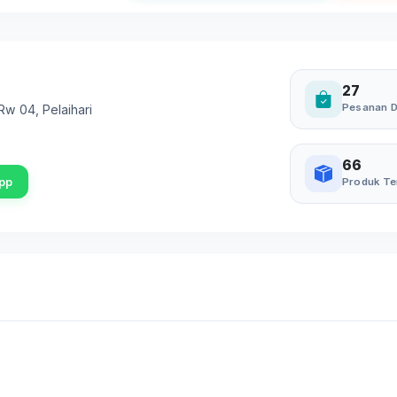
27
Pesanan D
 Rw 04
,
Pelaihari
66
pp
Produk Te