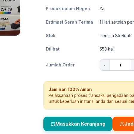
Produk dalam Negeri
Ya
Estimasi Serah Terima
1
Hari setelah pe
Stok
Tersisa 85 Buah
Dilihat
553
kali
-
Jumlah Order
Jaminan 100% Aman
Pelaksanaan proses transaksi pengadaan b
untuk keperluan instansi anda dan sesuai d
Masukkan Keranjang
Jad