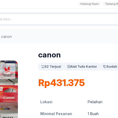
Hubungi Kami
Tentang 
canon
canon
52 Terjual
Alat Tulis Kantor
Sudah 
Rp431.375
Lokasi
Pelaihari
Minimal Pesanan
1
Buah