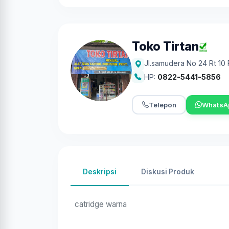
Toko Tirtan
Jl.samudera No 24 Rt 10
HP:
0822-5441-5856
Telepon
WhatsA
Deskripsi
Diskusi Produk
catridge warna