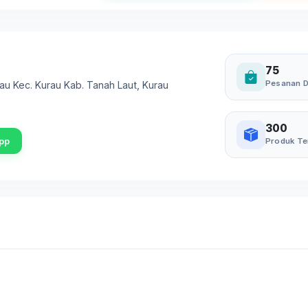
75
Pesanan D
u Kec. Kurau Kab. Tanah Laut
,
Kurau
300
pp
Produk Te