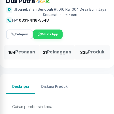
Dua Putra
Jl.panebahan Senopati Rt 010 Rw 004 Desa Bumi Jaya
Kecamatan
,
Pelaihari
HP:
0831-4116-5548
Telepon
WhatsApp
Pesanan
Pelanggan
Produk
164
31
335
Deskripsi
Diskusi Produk
Cairan pembersih kaca