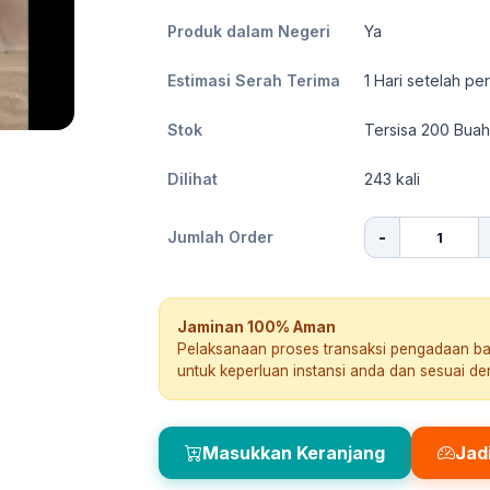
Produk dalam Negeri
Ya
Estimasi Serah Terima
1
Hari setelah pe
Stok
Tersisa 200 Buah
Dilihat
243
kali
-
Jumlah Order
Jaminan 100% Aman
Pelaksanaan proses transaksi pengadaan b
untuk keperluan instansi anda dan sesuai d
Masukkan Keranjang
Jad