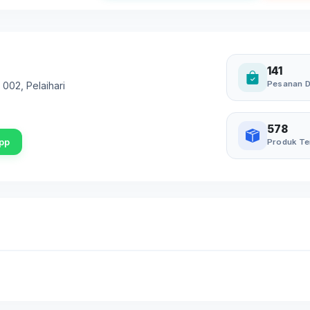
141
Pesanan D
. 002
,
Pelaihari
578
pp
Produk Te