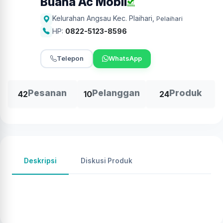
Buana Ac Mobil
Kelurahan Angsau Kec. Plaihari
,
Pelaihari
HP:
0822-5123-8596
Telepon
WhatsApp
Pesanan
Pelanggan
Produk
42
10
24
Deskripsi
Diskusi Produk