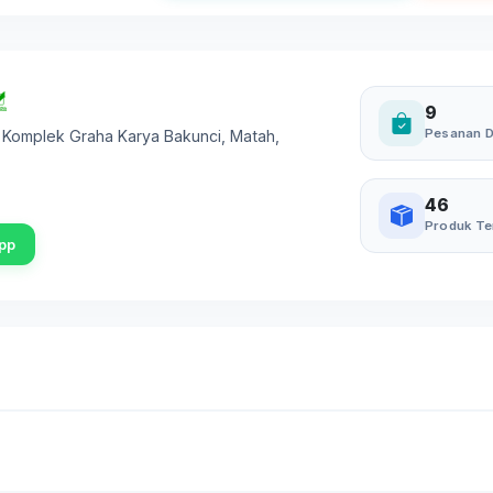
9
Pesanan D
 Komplek Graha Karya Bakunci, Matah
,
46
Produk Te
pp