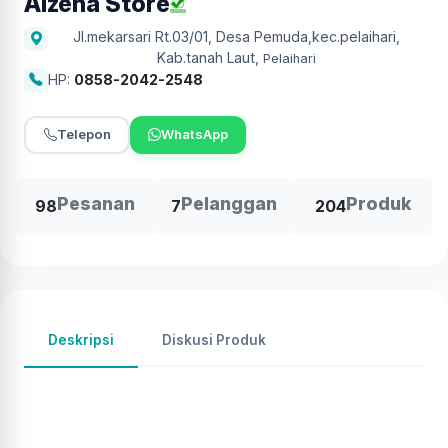
Alzena Store
Jl.mekarsari Rt.03/01, Desa Pemuda,kec.pelaihari,
Kab.tanah Laut
,
Pelaihari
HP:
0858-2042-2548
Telepon
WhatsApp
Pesanan
Pelanggan
Produk
98
7
204
Deskripsi
Diskusi Produk