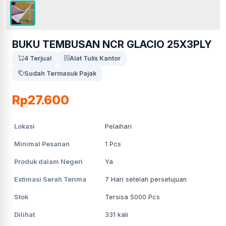
BUKU TEMBUSAN NCR GLACIO 25X3PLY
4 Terjual
Alat Tulis Kantor
Sudah Termasuk Pajak
Rp27.600
Lokasi
Pelaihari
Minimal Pesanan
1
Pcs
Produk dalam Negeri
Ya
Estimasi Serah Terima
7
Hari setelah persetujuan
Stok
Tersisa 5000 Pcs
Dilihat
331
kali