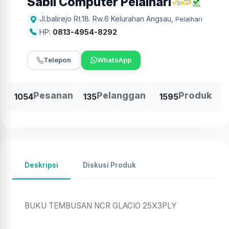
Sabil Computer Pelaihari
Jl.balirejo Rt.18. Rw.6 Kelurahan Angsau
,
Pelaihari
HP:
0813-4954-8292
Telepon
WhatsApp
Pesanan
Pelanggan
Produk
1054
135
1595
Deskripsi
Diskusi Produk
BUKU TEMBUSAN NCR GLACIO 25X3PLY