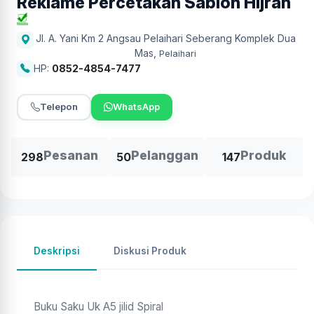
Reklame Percetakan Sablon Hijrah
Jl. A. Yani Km 2 Angsau Pelaihari Seberang Komplek Dua
Mas
,
Pelaihari
HP:
0852-4854-7477
Telepon
WhatsApp
Pesanan
Pelanggan
Produk
298
50
147
Deskripsi
Diskusi Produk
Buku Saku Uk A5 jilid Spiral