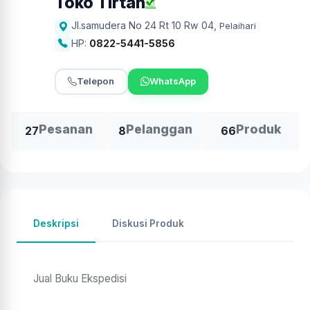
Toko Tirtan
Jl.samudera No 24 Rt 10 Rw 04
,
Pelaihari
HP:
0822-5441-5856
Telepon
WhatsApp
Pesanan
Pelanggan
Produk
27
8
66
Deskripsi
Diskusi Produk
Jual Buku Ekspedisi