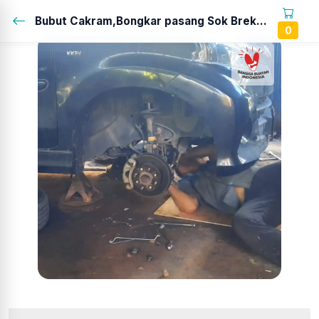
Bubut Cakram,Bongkar pasang Sok Breker Kiri Kanan,Link Stabilizer,Bearing Roda DEpan,Pondasi Tranmisi & Sporing...
0