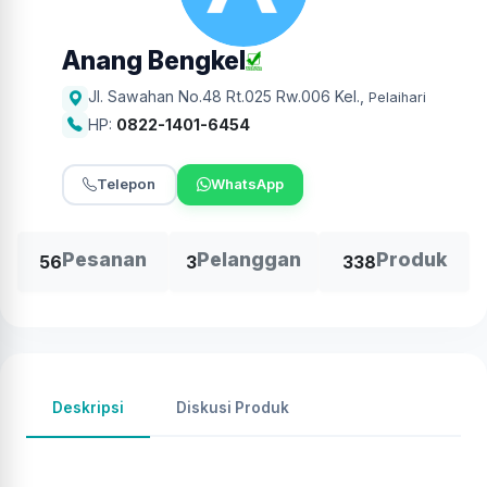
Anang Bengkel
Jl. Sawahan No.48 Rt.025 Rw.006 Kel.
,
Pelaihari
HP:
0822-1401-6454
Telepon
WhatsApp
Pesanan
Pelanggan
Produk
56
3
338
Deskripsi
Diskusi Produk