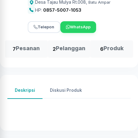
Desa Tajau Mulya Rt.008
,
Batu Ampar
HP:
0857-5007-1053
Telepon
WhatsApp
Pesanan
Pelanggan
Produk
7
2
6
Deskripsi
Diskusi Produk