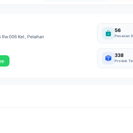
56
Pesanan D
5 Rw.006 Kel.
,
Pelaihari
338
pp
Produk Te