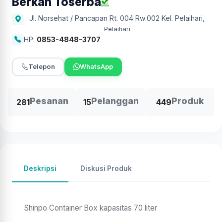
Berkah Toserba
Jl. Norsehat / Pancapan Rt. 004 Rw.002 Kel. Pelaihari
,
Pelaihari
HP:
0853-4848-3707
Telepon
WhatsApp
Pesanan
Pelanggan
Produk
281
15
449
Deskripsi
Diskusi Produk
Shinpo Container Box kapasitas 70 liter