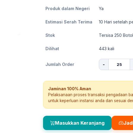
Produk dalam Negeri
Ya
Estimasi Serah Terima
10
Hari setelah p
Stok
Tersisa 250 Boto
Dilihat
443
kali
-
Jumlah Order
Jaminan 100% Aman
Pelaksanaan proses transaksi pengadaan b
untuk keperluan instansi anda dan sesuai d
Masukkan Keranjang
Jad