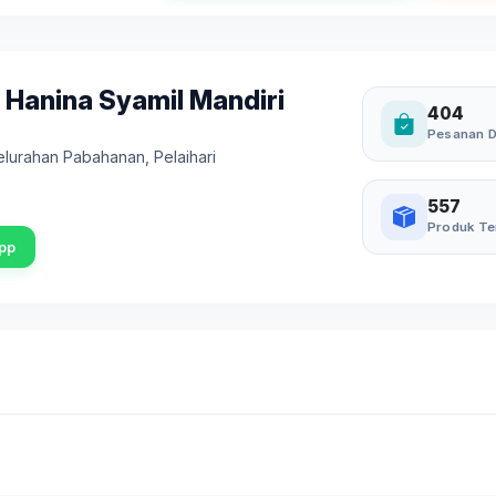
 Hanina Syamil Mandiri
404
Pesanan D
Kelurahan Pabahanan
,
Pelaihari
557
Produk Te
pp