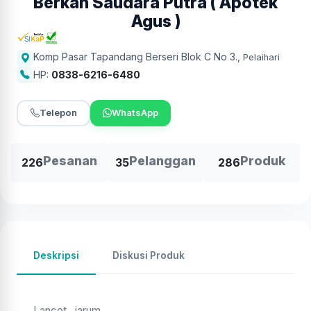
Berkah Saudara Putra ( Apotek
Agus )
Komp Pasar Tapandang Berseri Blok C No 3.
,
Pelaihari
HP:
0838-6216-6480
Telepon
WhatsApp
Pesanan
Pelanggan
Produk
226
35
286
Deskripsi
Diskusi Produk
Lancet , jarum