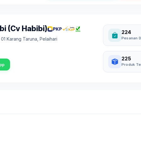
i (Cv Habibi)
224
Pesanan D
. 01 Karang Taruna
,
Pelaihari
225
pp
Produk Te