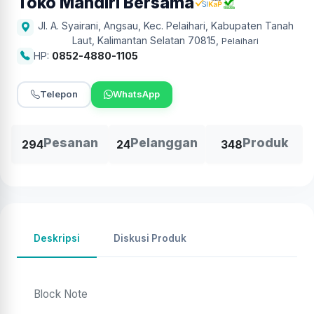
Toko Mandiri Bersama
Jl. A. Syairani, Angsau, Kec. Pelaihari, Kabupaten Tanah
Laut, Kalimantan Selatan 70815
,
Pelaihari
HP:
0852-4880-1105
Telepon
WhatsApp
Pesanan
Pelanggan
Produk
294
24
348
Deskripsi
Diskusi Produk
Block Note