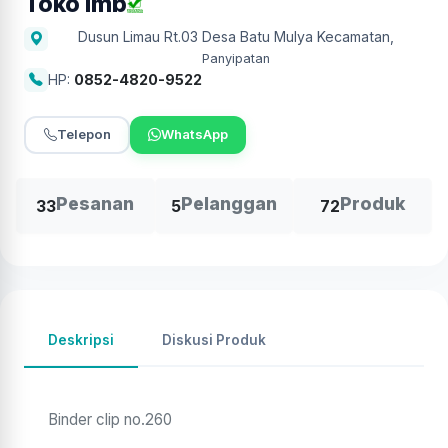
Toko Imb
Dusun Limau Rt.03 Desa Batu Mulya Kecamatan
,
Panyipatan
HP:
0852-4820-9522
Telepon
WhatsApp
Pesanan
Pelanggan
Produk
33
5
72
Deskripsi
Diskusi Produk
Binder clip no.260