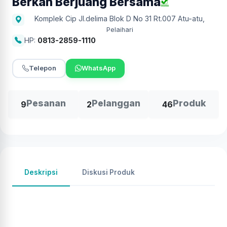
Berkah Berjuang Bersama
Komplek Cip Jl.delima Blok D No 31 Rt.007 Atu-atu
,
Pelaihari
HP:
0813-2859-1110
Telepon
WhatsApp
Pesanan
Pelanggan
Produk
9
2
46
Deskripsi
Diskusi Produk