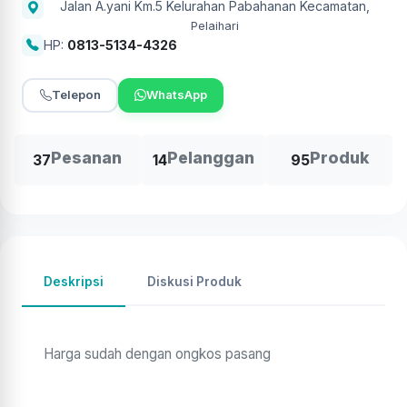
Jalan A.yani Km.5 Kelurahan Pabahanan Kecamatan
,
Pelaihari
HP:
0813-5134-4326
Telepon
WhatsApp
Pesanan
Pelanggan
Produk
37
14
95
Deskripsi
Diskusi Produk
Harga sudah dengan ongkos pasang