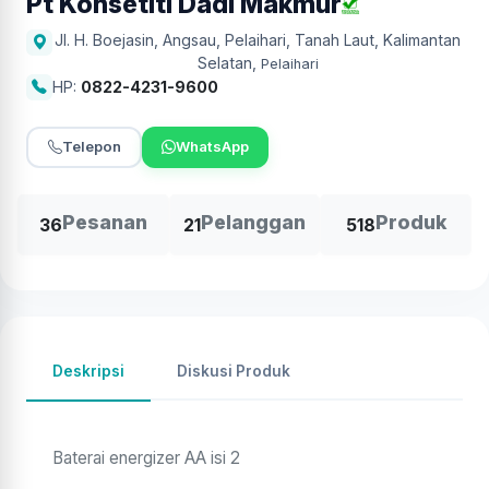
Pt Konsetiti Dadi Makmur
Jl. H. Boejasin, Angsau, Pelaihari, Tanah Laut, Kalimantan
Selatan
,
Pelaihari
HP:
0822-4231-9600
Telepon
WhatsApp
Pesanan
Pelanggan
Produk
36
21
518
Deskripsi
Diskusi Produk
Baterai energizer AA isi 2