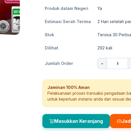
Produk dalam Negeri
Ya
Estimasi Serah Terima
2
Hari setelah pe
Stok
Tersisa 30 Perb
Dilihat
292
kali
-
Jumlah Order
Jaminan 100% Aman
Pelaksanaan proses transaksi pengadaan b
untuk keperluan instansi anda dan sesuai d
Masukkan Keranjang
Jad