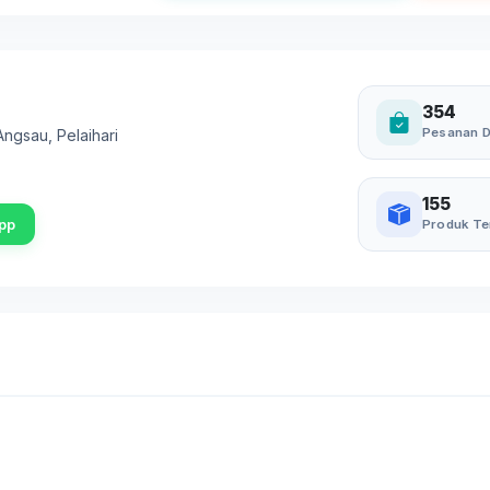
354
Pesanan D
 Angsau
,
Pelaihari
155
pp
Produk Te