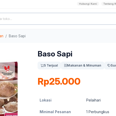
Hubungi Kami
Tentang 
an
Baso Sapi
Baso Sapi
5 Terjual
Makanan & Minuman
Su
Rp25.000
Lokasi
Pelaihari
Minimal Pesanan
1
Perbungkus