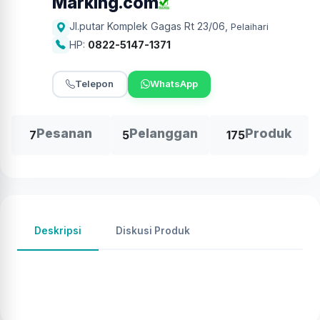
Marking.com
Jl.putar Komplek Gagas Rt 23/06
,
Pelaihari
HP:
0822-5147-1371
Telepon
WhatsApp
Pesanan
Pelanggan
Produk
7
5
175
Deskripsi
Diskusi Produk