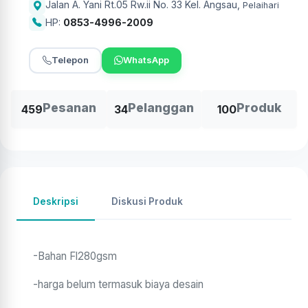
Jalan A. Yani Rt.05 Rw.ii No. 33 Kel. Angsau
,
Pelaihari
HP:
0853-4996-2009
Telepon
WhatsApp
Pesanan
Pelanggan
Produk
459
34
100
Deskripsi
Diskusi Produk
-Bahan Fl280gsm
-harga belum termasuk biaya desain