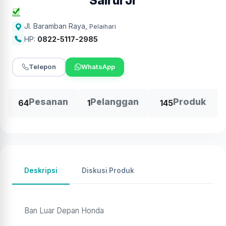
Sairul Jr
Jl. Baramban Raya
,
Pelaihari
HP:
0822-5117-2985
Telepon
WhatsApp
Pesanan
Pelanggan
Produk
64
1
145
Deskripsi
Diskusi Produk
Ban Luar Depan Honda