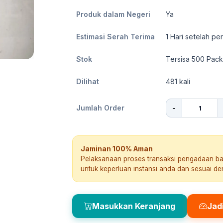
Produk dalam Negeri
Ya
Estimasi Serah Terima
1
Hari setelah pe
Stok
Tersisa 500 Pack
Dilihat
481
kali
-
Jumlah Order
Jaminan 100% Aman
Pelaksanaan proses transaksi pengadaan b
untuk keperluan instansi anda dan sesuai d
Masukkan Keranjang
Jad