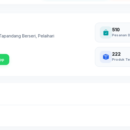
510
Pesanan D
. Tapandang Berseri
,
Pelaihari
222
pp
Produk Te