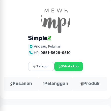
Simple
Angsau
,
Pelaihari
HP:
0851-5628-9510
Telepon
WhatsApp
Pesanan
Pelanggan
Produk
2
1
11