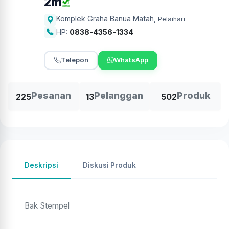
2m
Komplek Graha Banua Matah
,
Pelaihari
HP:
0838-4356-1334
Telepon
WhatsApp
Pesanan
Pelanggan
Produk
225
13
502
Deskripsi
Diskusi Produk
Bak Stempel